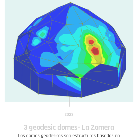
2023
3 geodesic domes- La Zomera
Los domos geodésicos son estructuras basadas en