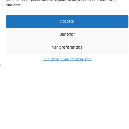
funciones.
Aceptar
Denegar
Ver preferencias
Política de privacidad
Aviso legal
CONTACT US
info@modulo11.com
Collaborative Workspace
, Soria.
Street Zapatería 21, 42002 Soria
Digital Kit Program co-financed by the Next Generation Funds